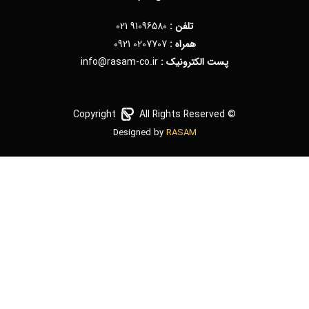
تلفن :
91096580 021
همراه :
0207707 0921
پست الکترونیک :
info@rasam-co.ir
Copyright
All Rights Reserved
©
Designed by
RASAM